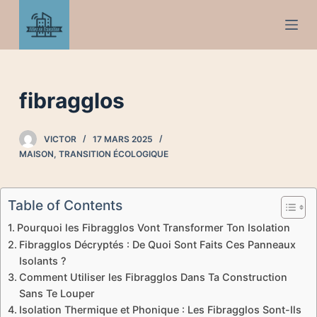
P
a
s
s
e
fibragglos
r
a
VICTOR
17 MARS 2025
u
MAISON
,
TRANSITION ÉCOLOGIQUE
c
o
n
Table of Contents
t
Pourquoi les Fibragglos Vont Transformer Ton Isolation
e
Fibragglos Décryptés : De Quoi Sont Faits Ces Panneaux
n
Isolants ?
u
Comment Utiliser les Fibragglos Dans Ta Construction
Sans Te Louper
Isolation Thermique et Phonique : Les Fibragglos Sont-Ils