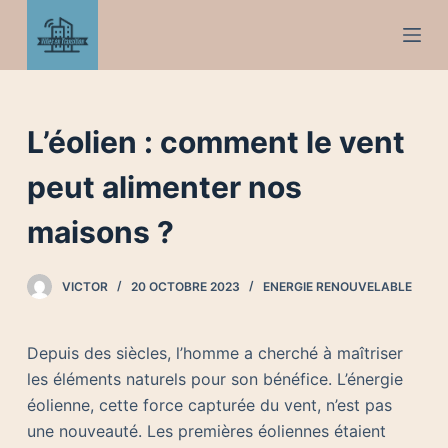
P
a
s
s
e
L’éolien : comment le vent
r
a
peut alimenter nos
u
maisons ?
c
o
n
VICTOR
20 OCTOBRE 2023
ENERGIE RENOUVELABLE
t
e
Depuis des siècles, l’homme a cherché à maîtriser
n
les éléments naturels pour son bénéfice. L’énergie
u
éolienne, cette force capturée du vent, n’est pas
une nouveauté. Les premières éoliennes étaient