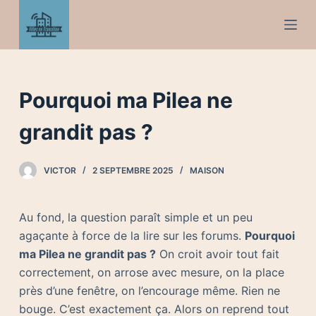
P
a
s
s
e
Pourquoi ma Pilea ne
r
a
grandit pas ?
u
c
VICTOR
2 SEPTEMBRE 2025
MAISON
o
n
Au fond, la question paraît simple et un peu
t
agaçante à force de la lire sur les forums.
Pourquoi
e
ma Pilea ne grandit pas ?
On croit avoir tout fait
n
correctement, on arrose avec mesure, on la place
u
près d’une fenêtre, on l’encourage même. Rien ne
bouge. C’est exactement ça. Alors on reprend tout