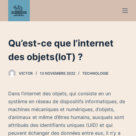
P
a
s
s
e
Qu’est-ce que l’internet
r
a
des objets(IoT) ?
u
c
VICTOR
13 NOVEMBRE 2022
TECHNOLOGIE
o
n
Dans l’internet des objets, qui consiste en un
t
système en réseau de dispositifs informatiques, de
e
machines mécaniques et numériques, d’objets,
n
d’animaux et même d’êtres humains, auxquels sont
u
attribués des identifiants uniques (UID) et qui
peuvent échanger des données entre eux, il n’y a